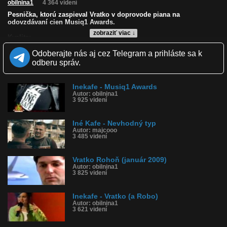
obilnina1
4 364 videní
Pesnička, ktorú zaspieval Vratko v doprovode piana na
odovzdávaní cien Musiq1 Awards.
zobraziť viac ↓
Kvalita:
Zverejnené: 3.12.2009 10:33
Odoberajte nás aj cez Telegram a prihláste sa k
Páči sa: 80% (10 hlasov)
Obľúbené: 4
odberu správ.
Komentárov: 2
Dľžka: 4:04
Kategória: hudba
Inekafe - Musiq1 Awards
Tagy: vratko, rohoň, ráno, inekafe, ine, kafe, musiq, awards
Autor: obilnina1
3 925 videní
História sledovanosti videa:
Iné Kafe - Nevhodný typ
Autor: majcooo
3 485 videní
Vratko Rohoň (január 2009)
Autor: obilnina1
3 825 videní
Inekafe - Vratko (a Robo)
Autor: obilnina1
3 621 videní