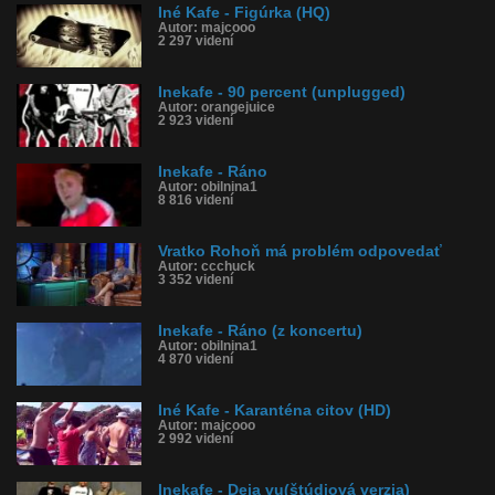
Iné Kafe - Figúrka (HQ)
Autor: majcooo
2 297 videní
Inekafe - 90 percent (unplugged)
Autor: orangejuice
2 923 videní
Inekafe - Ráno
Autor: obilnina1
8 816 videní
Vratko Rohoň má problém odpovedať
Autor: ccchuck
3 352 videní
Inekafe - Ráno (z koncertu)
Autor: obilnina1
4 870 videní
Iné Kafe - Karanténa citov (HD)
Autor: majcooo
2 992 videní
Inekafe - Deja vu(štúdiová verzia)