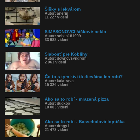
Šišky s lekvárom
Autor: anerin
11 227 videní
SIMPSONOVCI šiškové peklo
Autor: sebas181999
33 982 videní
Slabosť pre Koblihy
Autor: downovsyndrom
2 963 videní
Čo to s tým kivi tá dievčina len robí?
Autor: kalatrava
15 326 videní
Ako sa to robí - mrazená pizza
Autor: dudkoo
18 083 videní
Ako sa to robí - Bassebalová loptička
Autor: dragy1
21 473 videní