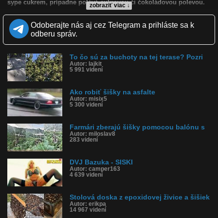
sype cukrem, prípadne polévá cukrovou či čokoládovou polevou.
zobraziť viac ↓
Kvalita:
Zverejnené: 5.5.2010 22:53
Odoberajte nás aj cez Telegram a prihláste sa k
Páči sa: 91% (11 hlasov)
odberu správ.
Obľúbené: 5
Komentárov: 14
Dľžka: 5:03
To čo sú za buchoty na tej terase? Pozri
Kategória: veda a technika
Autor: lajkit
5 991 videní
Tagy: ako sa to robí, discovery, šišky, kobliha
História sledovanosti videa:
Ako robiť šišky na asfalte
Autor: misix5
5 300 videní
Farmári zberajú šišky pomocou balónu s
Autor: miloslav8
283 videní
DVJ Bazuka - SISKI
Autor: camper163
4 639 videní
Stolová doska z epoxidovej živice a šišiek
Autor: erikpa
14 967 videní