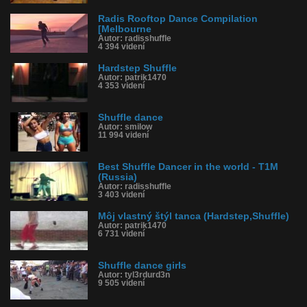
Radis Rooftop Dance Compilation
[Melbourne
Autor: radisshuffle
4 394 videní
Hardstep Shuffle
Autor: patrik1470
4 353 videní
Shuffle dance
Autor: smilow
11 994 videní
Best Shuffle Dancer in the world - T1M
(Russia)
Autor: radisshuffle
3 403 videní
Môj vlastný štýl tanca (Hardstep,Shuffle)
Autor: patrik1470
6 731 videní
Shuffle dance girls
Autor: tyl3rdurd3n
9 505 videní