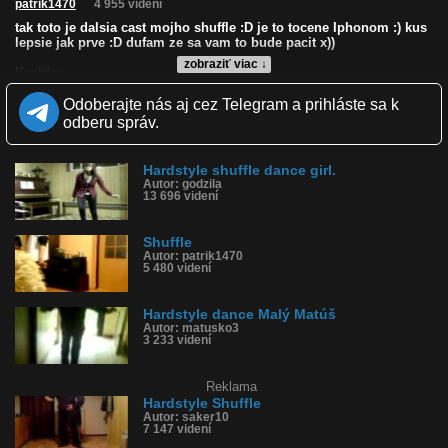
patrik1470
4 955 videní
tak toto je dalsia cast mojho shuffle :D je to tocene Iphonom :) kus
lepsie jak prve :D dufam ze sa vam to bude pacit x))
zobraziť viac ↓
Kvalita:
Zverejnené: 2.7.2010 19:45
Odoberajte nás aj cez Telegram a prihláste sa k
Páči sa: 79% (14 hlasov)
Obľúbené: 1
odberu správ.
Komentárov: 8
Dľžka: 0:28
Kategória: zábavné
Hardstyle shuffle dance girl.
Tagy: shuffle, pati, roznava, hardstyle, iphone, dance, tanec
Autor: godzila
13 696 videní
História sledovanosti videa:
Shuffle
Autor: patrik1470
5 480 videní
Hardstyle dance Malý Matúš
Autor: matusko3
3 233 videní
Reklama
Hardstyle Shuffle
Autor: saker10
7 147 videní