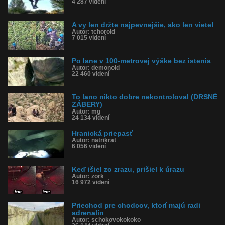
4 287 videní
A vy len držte najpevnejšie, ako len viete!
Autor: tchoroid
7 015 videní
Po lane v 100-metrovej výške bez istenia
Autor: demonoid
22 460 videní
To lano nikto dobre nekontroloval (DRSNÉ
ZÁBERY)
Autor: mg
24 134 videní
Hranická priepasť
Autor: natrikrat
6 056 videní
Keď išiel zo zrazu, prišiel k úrazu
Autor: zork
16 972 videní
Priechod pre chodcov, ktorí majú radi
adrenalín
Autor: schokovokokoko