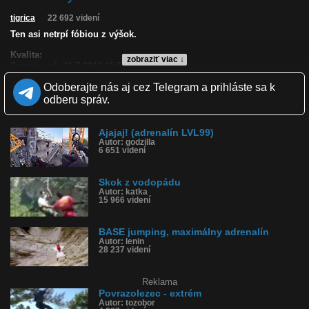
tigrica
22 692 videní
Ten asi netrpí fóbiou z výšok.
Kvalita:
zobraziť viac ↓
Zverejnené: 21.7.2010 11:50
Páči sa: 91% (101 hlasov)
Odoberajte nás aj cez Telegram a prihláste sa k
Obľúbené: 54
Komentárov: 120
odberu správ.
Dľžka: 1:09
Kategória: ľudia
Tagy: lano, chlap, adrenalín, priepasť
Ajajaj! (adrenalín LVL99)
Autor: godzilla
História sledovanosti videa:
6 651 videní
Skok z vodopádu
Autor: katka
15 966 videní
BASE jumping, maximálny adrenalín
Autor: lenin
28 237 videní
Reklama
Povrazolezec - extrém
Autor: tozobor