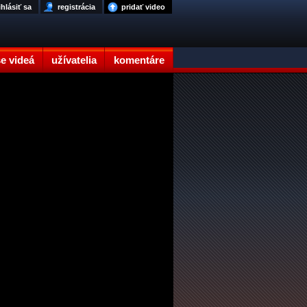
ihlásiť sa
registrácia
pridať video
e videá
užívatelia
komentáre