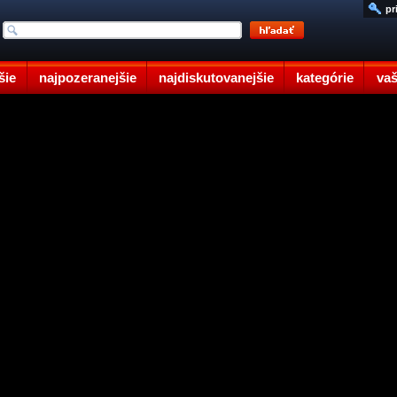
pr
šie
najpozeranejšie
najdiskutovanejšie
kategórie
vaš