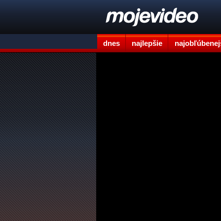
dnes
najlepšie
najobľúbenej