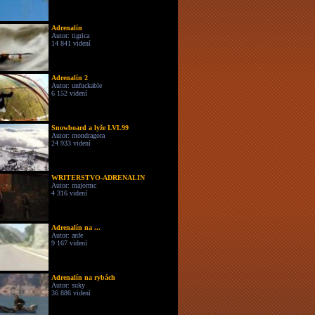
Adrenalín
Autor: tigrica
14 841 videní
Adrenalín 2
Autor: unfuckable
6 152 videní
Snowboard a lyže LVL99
Autor: mondragora
24 933 videní
WRITERSTVO-ADRENALIN
Autor: majormc
4 316 videní
Adrenalín na ...
Autor: anfe
9 167 videní
Adrenalín na rybách
Autor: suky
36 886 videní