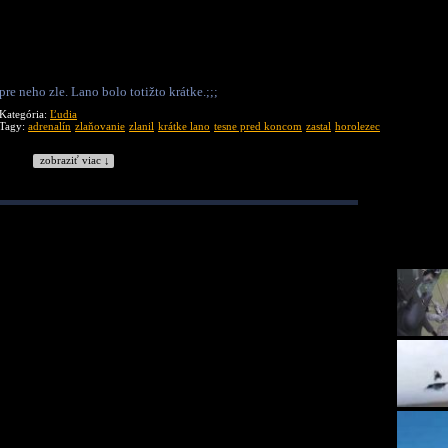
re neho zle. Lano bolo totižto krátke.;;;
Kategória:
Ľudia
Tagy:
adrenalín
zlaňovanie
zlanil
krátke lano
tesne pred koncom
zastal
horolezec
zobraziť viac ↓