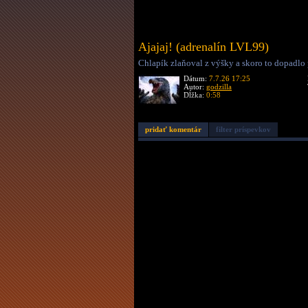
Ajajaj! (adrenalín LVL99)
Chlapík zlaňoval z výšky a skoro to dopadlo p
Dátum:
7.7.26 17:25
Autor:
godzilla
Dĺžka:
0:58
pridať komentár
filter príspevkov