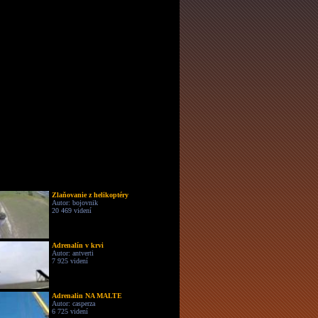
Zlaňovanie z helikoptéry
Autor: bojovnik
20 469 videní
Adrenalín v krvi
Autor: antverti
7 925 videní
Adrenalin NA MALTE
Autor: casperza
6 725 videní