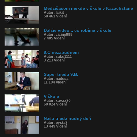
Medzičasom niekde v škole v Kazachstane
Autor: lajkit
58 461 videní
Ďalšie video .. čo robíme v škole
Autor: cicino999
7 405 videní
9.C nezabudnem
Autor: saku1111
3 213 videní
Super trieda 9.B.
Autor: nadusa
11 104 videní
V škole
Autor: xavax80
60 024 videní
Naša trieda nudný deň
Autor: pysta3
13 449 videní