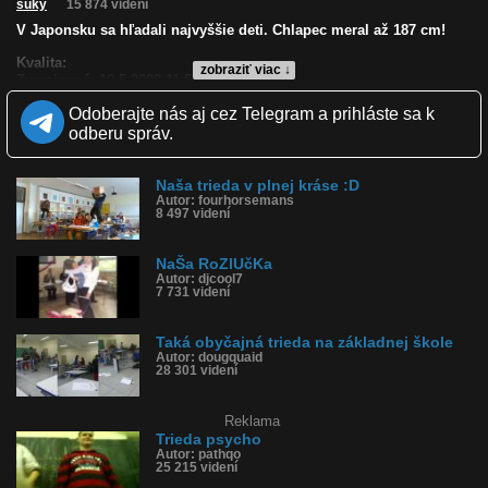
suky
15 874 videní
V Japonsku sa hľadali najvyššie deti. Chlapec meral až 187 cm!
Kvalita:
zobraziť viac ↓
Zverejnené: 19.5.2008 11:54
Páči sa: 82% (11 hlasov)
Odoberajte nás aj cez Telegram a prihláste sa k
Obľúbené: 4
Komentárov: 39
odberu správ.
Dľžka: 1:07
Kategória: ľudia
Tagy: škola, trieda, najvyšší človek
Naša trieda v plnej kráse :D
Autor: fourhorsemans
História sledovanosti videa:
8 497 videní
NaŠa RoZlUčKa
Autor: djcool7
7 731 videní
Taká obyčajná trieda na základnej škole
Autor: dougquaid
28 301 videní
Reklama
Trieda psycho
Autor: pathqo
25 215 videní