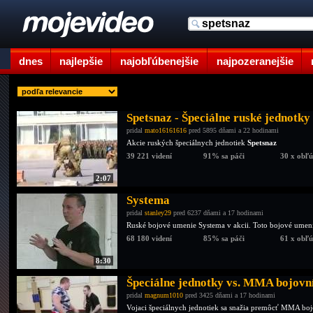
dnes
najlepšie
najobľúbenejšie
najpozeranejšie
Spetsnaz - Špeciálne ruské jednotky
pridal
mato16161616
pred 5895 dňami a 22 hodinami
Akcie ruských špeciálnych jednotiek
Spetsnaz
39 221 videní
91% sa páči
30 x obľ
2:07
Systema
pridal
stanley29
pred 6237 dňami a 17 hodinami
Ruské bojové umenie Systema v akcii. Toto bojové umenie
68 180 videní
85% sa páči
61 x obľ
8:30
Špeciálne jednotky vs. MMA bojovn
pridal
magnum1010
pred 3425 dňami a 17 hodinami
Vojaci špeciálnych jednotiek sa snažia premôcť MMA boj