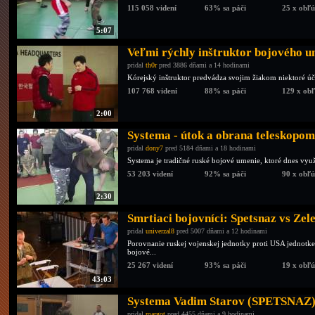
115 058 videní
63% sa páči
25 x obľ
5:07
Veľmi rýchly inštruktor bojového 
pridal
th0r
pred 3886 dňami a 14 hodinami
Kórejský inštruktor predvádza svojim žiakom niektoré ú
107 768 videní
88% sa páči
129 x ob
2:00
Systema - útok a obrana teleskopom
pridal
dony7
pred 5184 dňami a 18 hodinami
Systema je tradičné ruské bojové umenie, ktoré dnes vyu
53 203 videní
92% sa páči
90 x obľ
2:30
Smrtiaci bojovníci: Spetsnaz vs Zel
pridal
univerzal8
pred 5007 dňami a 12 hodinami
Porovnanie ruskej vojenskej jednotky proti USA jednotke.
bojové...
25 267 videní
93% sa páči
19 x obľ
43:03
Systema Vadim Starov (SPETSNAZ
pridal
margot
pred 4455 dňami a 9 hodinami