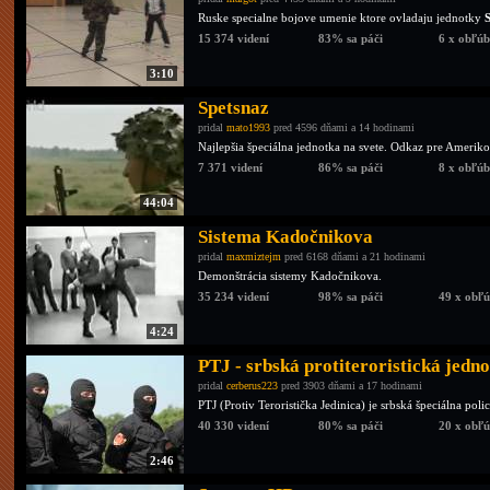
Ruske specialne bojove umenie ktore ovladaju jednotky
15 374 videní
83% sa páči
6 x obľú
3:10
Spetsnaz
pridal
mato1993
pred 4596 dňami a 14 hodinami
Najlepšia špeciálna jednotka na svete. Odkaz pre Ameriko
7 371 videní
86% sa páči
8 x obľú
44:04
Sistema Kadočnikova
pridal
maxmiztejm
pred 6168 dňami a 21 hodinami
Demonštrácia sistemy Kadočnikova.
35 234 videní
98% sa páči
49 x obľ
4:24
PTJ - srbská protiteroristická jedn
pridal
cerberus223
pred 3903 dňami a 17 hodinami
PTJ (Protiv Teroristička Jedinica) je srbská špeciálna poli
40 330 videní
80% sa páči
20 x obľ
2:46