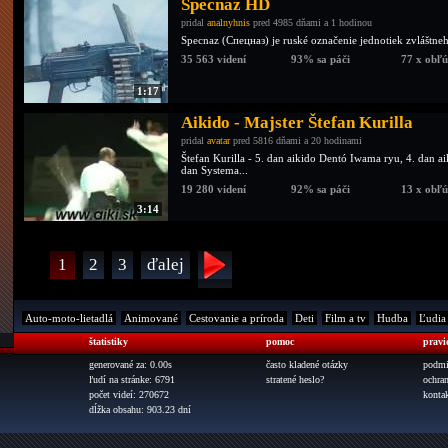
Specnaz HD
pridal
analnyhnis
pred 4985 dňami a 1 hodinou
Specnaz (Спецназ) je ruské označenie jednotiek zvláštneh
35 563 videní
93% sa páči
77 x obľ
1:17
Aikido - Majster Štefan Kurilla
pridal
avatar
pred 5816 dňami a 20 hodinami
Štefan Kurilla - 5. dan aikido Dentó Iwama ryu, 4. dan a
dan Systema...
19 280 videní
92% sa páči
13 x obľ
3:14
1
2
3
ďalej
Auto-moto-lietadlá
Animované
Cestovanie a príroda
Deti
Film a tv
Hudba
Ľudia
štatistiky
pomoc
pravi
generované za: 0.00s
často kladené otázky
podmi
ľudí na stránke: 6791
stratené heslo?
ochra
počet videí: 270672
konta
dĺžka obsahu: 903.23 dní