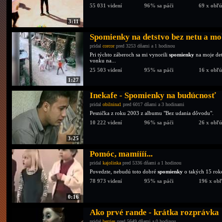
55 031 videní
96% sa páči
69 x obľ
3:11
Spomienky na detstvo bez netu a mo
pridal
corcor
pred 3253 dňami a 1 hodinou
Pri týchto záberoch sa mi vynorili
spomienky
na moje det
vonku na...
25 503 videní
95% sa páči
16 x obľ
1:27
Inekafe - Spomienky na budúcnosť
pridal
obilnina1
pred 6017 dňami a 3 hodinami
Pesnička z roku 2003 z albumu "Bez udania dôvodu".
10 222 videní
96% sa páči
26 x obľ
3:25
Pomóc, mamíííí...
pridal
kajolinka
pred 5336 dňami a 1 hodinou
Povedzte, nebudú toto dobré
spomienky
o takých 15 roko
78 973 videní
95% sa páči
196 x ob
0:16
Ako prvé rande - krátka rozprávka
pridal
berries
pred 5649 dňami a 0 hodinou