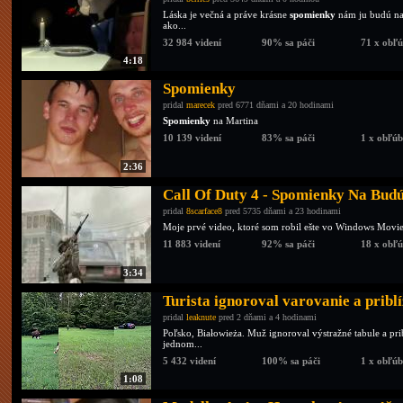
Láska je večná a práve krásne
spomienky
nám ju budú nav
ako...
32 984 videní
90% sa páči
71 x obľ
4:18
Spomienky
pridal
marecek
pred 6771 dňami a 20 hodinami
Spomienky
na Martina
10 139 videní
83% sa páči
1 x obľú
2:36
Call Of Duty 4 - Spomienky Na Bud
pridal
8scarface8
pred 5735 dňami a 23 hodinami
Moje prvé video, ktoré som robil ešte vo Windows Movi
11 883 videní
92% sa páči
18 x obľ
3:34
Turista ignoroval varovanie a priblí
pridal
leaknute
pred 2 dňami a 4 hodinami
Poľsko, Białowieża. Muž ignoroval výstražné tabule a pri
jednom...
5 432 videní
100% sa páči
1 x obľú
1:08