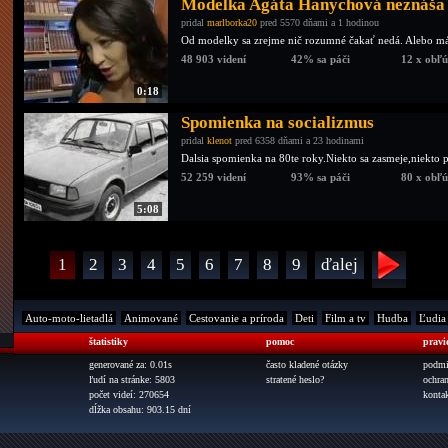
Modelka Agáta Hanychová neznáša
pridal
marlborka20
pred 5570 dňami a 1 hodinou
Od modelky sa zrejme nič rozumné čakať nedá. Alebo m
48 903 videní
42% sa páči
12 x obľ
0:18
Spomienka na socializmus
pridal
klenot
pred 6358 dňami a 23 hodinami
Dalsia spomienka na 80te roky.Niekto sa zasmeje,niekto p
52 259 videní
93% sa páči
80 x obľ
5:08
1
2
3
4
5
6
7
8
9
ďalej
Auto-moto-lietadlá
Animované
Cestovanie a príroda
Deti
Film a tv
Hudba
Ľudia
štatistiky
pomoc
pravi
generované za: 0.01s
často kladené otázky
podmi
ľudí na stránke: 5803
stratené heslo?
ochra
počet videí: 270654
konta
dĺžka obsahu: 903.15 dní