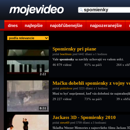
dnes
najlepšie
najobľúbenejšie
najpozeranejšie
Spomienky pri piane
pridal
beachbum
pred 6442 dňami a 1 hodinou
Vaše
spomienky
sa navždy uchovajú vo vašom srdci.
46 079 videní
95% sa páči
264 x ob
2:22
Mačku dobehli spomienky z vojny v
pridal
pishishvor
pred 3221 dňami a 1 hodinou
Musí to byť nepríjemné, keď vás dobehnú tie najstrašnejš
29 227 videní
73% sa páči
39 x obľ
0:51
Jackass 3D - Spomienky 2010
pridal
stewe69
pred 5709 dňami a 3 hodinami
Skladba Weezer Memories z najnovšieho filmu Jackass 3