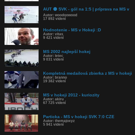
AUT ⚫️ SVK - gól na 1:5 | príprava na MS v
Autor: woodoowood
17 892 videní
Hodnotenie - MS v Hokeji :D
Autor: vitas
9 421 videní
MS 2002 najlepší hokej
Autor: letec
9 031 videní
Kompletná medailová zbierka z MS v hokeji
Autor: branno
19 382 videní
MS v hokeji 2012 - kuriozity
Autor: akiru
67 725 videní
Particka - MS v hokeji SVK 7:0 CZE
Autor: themajoxyz
5 941 videní