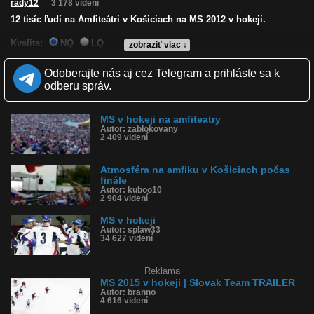
rady12
3 178 videní
12 tisíc ľudí na Amfiteátri v Košiciach na MS 2012 v hokeji.
Kvalita:
NQ
LQ
zobraziť viac ↓
Zverejnené: 23.5.2012 5:22
Páči sa: 100% (1 hlasov)
Odoberajte nás aj cez Telegram a prihláste sa k
Obľúbené: 0
odberu správ.
Komentárov: 0
Dľžka: 0:31
Kategória: ľudia
MS v hokeji na amfiteatry
Tagy: amfiteáter, hokej, košice
Autor: zablokovany
História sledovanosti videa:
2 409 videní
Atmosféra na amfiku v Košiciach počas
finále
Autor: kuboo10
2 904 videní
MS v hokeji
Autor: splaw33
34 627 videní
Reklama
MS 2015 v hokeji | Slovak Team TRAILER
Autor: branno
4 616 videní