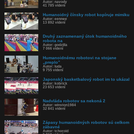
Autor: navody
41 785 videní
Humanoidný čínsky robot kopíruje mimiku
Autor: eennee
13 892 videní
Druhý zaznamenaný útok humanoidného
robota na
Autor: godzilla
7 066 videní
Humanoidnému robotovi na stojane
„preplo”
Autor: luda
9 755 videní
Japonský basketbalový robot im to ukázal
Autor: kobrick
23 653 videní
Nadvláda robotov sa nekoná 2
Autor: winston1984
32 841 videní
Zápasy humanoidných robotov sú celkom
zábavné
Autor: tchoroid