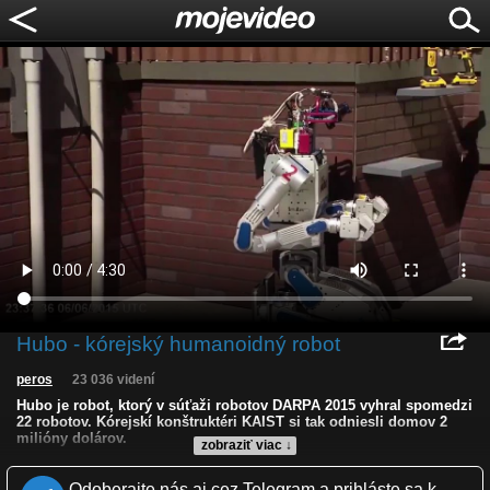
Hubo - kórejský humanoidný robot
peros
23 036 videní
Hubo je robot, ktorý v súťaži robotov DARPA 2015 vyhral spomedzi
22 robotov. Kórejskí konštruktéri KAIST si tak odniesli domov 2
milióny dolárov.
zobraziť viac ↓
Kvalita:
HD
NQ
LQ
Odoberajte nás aj cez Telegram a prihláste sa k