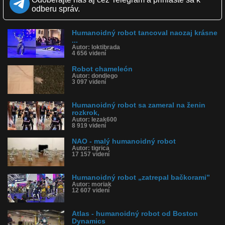
Zverejnené: 21.8.2015 12:17
odberu správ.
Páči sa: 89% (37 hlasov)
Obľúbené: 7
Komentárov: 69
Humanoidný robot tancoval naozaj krásne
Dľžka: 4:30
...
Kategória: veda a technika
Autor: loktibrada
Tagy: hubo, humanoidný robot, kórea, darpa, vyhral
4 656 videní
História sledovanosti videa:
Robot chameleón
Autor: dondiego
3 097 videní
Humanoidný robot sa zameral na ženin
rozkrok,
Autor: lezak600
8 919 videní
NAO - malý humanoidný robot
Autor: tigrica
17 157 videní
Humanoidný robot „zatrepal bačkorami”
Autor: moriak
12 607 videní
Atlas - humanoidný robot od Boston
Dynamics