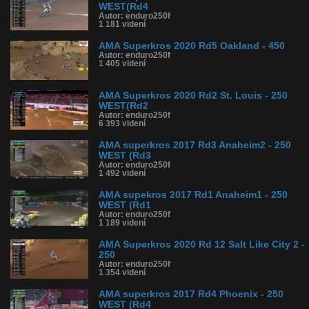
1. Justin Hill - 113b
WEST(Rd4
2. Shane McElrath - 112b
Autor: enduro250f
3. Aaron Plessinger - 97b
1 181 videní
4. Martin Davalos - 92b
5. James Decotis - 73b
AMA Superkros 2020 Rd5 Oakland - 450
6. Austin Forkner - 68b
Autor: enduro250f
1 405 videní
Počet holeshotov:
Shane McElrath - 1 (Anaheim1)
Jimmy Decotis - 1 (San Diego)
AMA Superkros 2020 Rd2 St. Louis - 250
Austin Forkner - 2 (Anaheim2, Phoenix)
WEST(Rd2
Martin Davalos - 1 (Oakland)
Autor: enduro250f
6 393 videní
Rookie Profile, začiatočníci, s ktorými treba počítať:
AMA superkros 2017 Rd3 Anaheim2 - 250
Austin Forkner - 24. miesto (6. v bodovom hodnotení)
WEST (Rd3
Dan Reardon - 12. miesto (7. v bodovom hodnotení)
Autor: enduro250f
1 492 videní
Kvalita:
HD
NQ
LQ
Zverejnené: 18.5.2018 12:09
AMA supekros 2017 Rd1 Anaheim1 - 250
Páči sa: 0% (0 hlasov)
WEST (Rd1
Obľúbené: 0
Autor: enduro250f
Komentárov: 0
1 189 videní
Dľžka: 18:07
AMA Superkros 2020 Rd 12 Salt Like City 2 -
Kategória: auto-moto
250
Tagy: motokros, superkros
Autor: enduro250f
História sledovanosti videa:
1 354 videní
AMA superkros 2017 Rd4 Phoenix - 250
WEST (Rd4