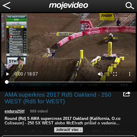
AMA superkros 2017 Rd5 Oakland - 250
WEST (Rd5 for WEST)
enduro250f
989 videní
Round (Rd) 5 AMA supercross 2017 Oakland (Kalifornia, O.co
Coliseum) - 250 SX WEST alebo McElrath prišiel o vedenie...
zobraziť viac ↓
5. pretek prestížneho amerického superkrosu 2017 v Oaklande pre
triedu 250 SX WEST (prvá, východná časť triedy 250) vyhral zase