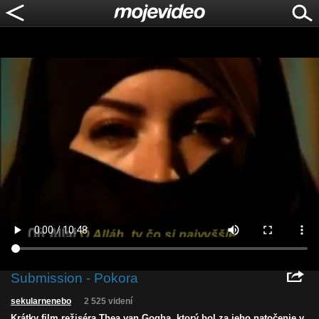
Submission - Pokora
sekularnenebo
2 525 videní
Krátky film režiséra Thea van Gogha, ktorý bol za jeho natočenie v