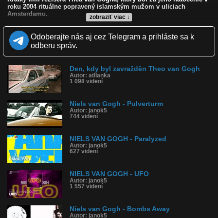
roku 2004 rituálne popravený islamským mužom v uliciach
Amsterdamu.
zobraziť viac ↓
Film pojednáva o živote žien v islamskom prostredí, ktorý im asi
len ťažko bude niekto závidieť.
Odoberajte nás aj cez Telegram a prihláste sa k
odberu správ.
Vnorené slovenské titulky.
Kvalita:
Den, kdy byl zavražděn Theo van Gogh
Zverejnené: 23.7.2020 8:14
Autor: atllanka
Páči sa: 50% (2 hlasov)
1 098 videní
Obľúbené: 0
Komentárov: 0
Dľžka: 10:48
Niels van Gogh - Pulverturm
Autor: janok5
Kategória: šokujúce
744 videní
Tagy: islam, pokora, moslimské ženy, zabitie, theo van gogh
História sledovanosti videa:
NIELS VAN GOGH - Paralyzed
Autor: janok5
627 videní
NIELS VAN GOGH - UFO
Autor: janok5
1 557 videní
Niels van Gogh - Bombs Away
Autor: janok5