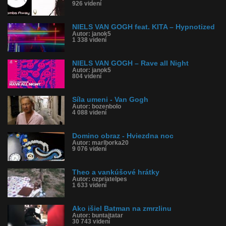
926 videní
NIELS VAN GOGH feat. KITA – Hypnotized
Autor: janok5
1 338 videní
NIELS VAN GOGH – Rave all Night
Autor: janok5
804 videní
Síla umeni - Van Gogh
Autor: bozenbolo
4 088 videní
Domino obraz - Hviezdna noc
Autor: marlborka20
9 076 videní
Theo a vankúšové hrátky
Autor: ozpriatelpes
1 633 videní
Ako išiel Batman na zmrzlinu
Autor: buntajtatar
30 743 videní