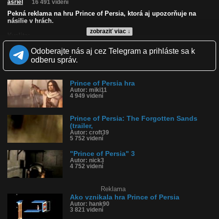
asriel
16 491 videní
Pekná reklama na hru Prince of Persia, ktorá aj upozorňuje na
násilie v hrách.
zobraziť viac ↓
Kvalita:
Zverejnené: 26.7.2009 11:50
Odoberajte nás aj cez Telegram a prihláste sa k
Páči sa: 78% (55 hlasov)
Obľúbené: 35
odberu správ.
Komentárov: 78
Dľžka: 1:25
Kategória: reklamy
Prince of Persia hra
Tagy: hra, prince, of, persia, reklama, násilie
Autor: miki11
4 949 videní
História sledovanosti videa:
Prince of Persia: The Forgotten Sands
(trailer,
Autor: croft39
5 752 videní
"Prince of Persia" 3
Autor: nick3
4 752 videní
Reklama
Ako vznikala hra Prince of Persia
Autor: hank90
3 821 videní