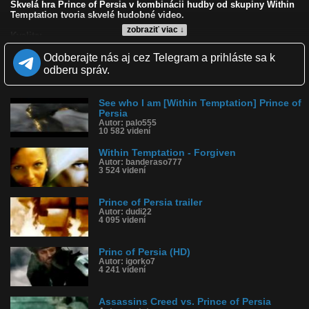
Skvelá hra Prince of Persia v kombinácii hudby od skupiny Within
Temptation tvoria skvelé hudobné video.
zobraziť viac ↓
Kvalita:
Zverejnené: 9.5.2010 9:50
Odoberajte nás aj cez Telegram a prihláste sa k
Páči sa: 78% (9 hlasov)
Obľúbené: 2
odberu správ.
Komentárov: 7
Dľžka: 4:06
Kategória: hudba
See who I am [Within Temptation] Prince of
Tagy: princ, within temptation
Persia
Autor: palo555
História sledovanosti videa:
10 582 videní
Within Temptation - Forgiven
Autor: banderaso777
3 524 videní
Prince of Persia trailer
Autor: dudi22
4 095 videní
Princ of Persia (HD)
Autor: igorko7
4 241 videní
Assassins Creed vs. Prince of Persia