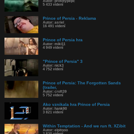
Autor: prototypepc
5 433 videní
Prince of Persia - Reklama
Autor: asriel
16 491 videní
Prince of Persia hra
Autor: miki11
4 949 videní
"Prince of Persia" 3
Autor: nick3
4 752 videní
Prince of Persia: The Forgotten Sands
(trailer,
Autor: croft39
5 752 videní
Ako vznikala hra Prince of Persia
Autor: hank90
3 821 videní
Within Temptation - And we run ft. XZibit
Autor: elpitooo
2 830 videní