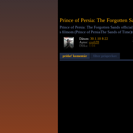
Prince of Persia: The Forgotten Sa
Prince of Persia: The Forgotten Sands officia
s filmom (Prince of PersiaThe Sands of Time
Dátum:
30.1.10 8:22
Autor:
croft39
Dĺžka:
1:04
pridať komentár
filter príspevkov