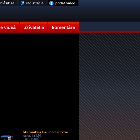
ihlásiť sa
registrácia
pridať video
e videá
užívatelia
komentáre
Ako vznikala hra Prince of Persia
Autor: hank90
3 821 videní