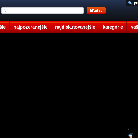
pr
šie
najpozeranejšie
najdiskutovanejšie
kategórie
vaš