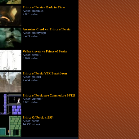
Prince of Persia - Back in Time
Autor: draconius
2 831 videní
Assassins Creed vs. Prince of Persia
Autor: prototypepc
5 433 videní
Veľká kreveta vs Prince of Persia
Autor: dert991
8 826 videní
Prince of Persia VFX Breakdown
Autor: quixik1
2 484 videní
Prince of Persia pre Commodore 64/128
Autor: viktormt
3 031 videní
Prince Of Persia (1990)
Autor: noone
14 490 videní