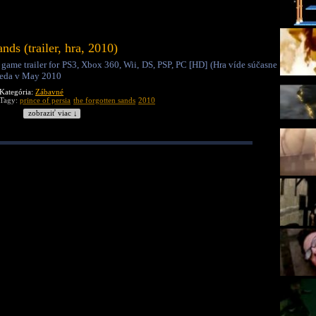
nds (trailer, hra, 2010)
l game trailer for PS3, Xbox 360, Wii, DS, PSP, PC [HD] (Hra víde súčasne
)teda v May 2010
Kategória:
Zábavné
Tagy:
prince of persia
the forgotten sands
2010
zobraziť viac ↓