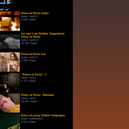
Prince of Persia trailer
Autor: dudi22
4 095 videní
See who I am [Within Temptation]
Prince of Persia
Autor: palo555
10 582 videní
Prince of Persia hra
Autor: miki11
4 949 videní
"Prince of Persia" 3
Autor: nick3
4 752 videní
Prince of Persia - Reklama
Autor: asriel
16 491 videní
Prince of persia Within Temptation
Autor: rickblood21
4 924 videní