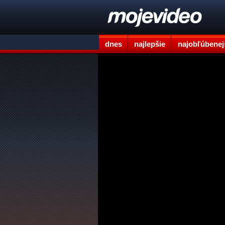
dnes
najlepšie
najobľúbenej