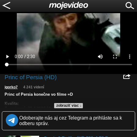
Princ of Persia (HD)
igorko7
4 241 videní
Princ of Persia konečne vo filme =D
Kvalita:
zobraziť viac ↓
Zverejnené: 22.4.2010 12:07
Páči sa: 88% (8 hlasov)
Odoberajte nás aj cez Telegram a prihláste sa k
Obľúbené: 4
Komentárov: 4
odberu správ.
Dľžka: 2:30
Kategória: film a tv