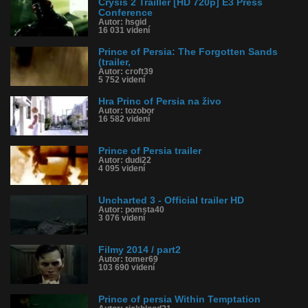
Tagy: princ of persia official trailler, hd
Crysis 2 Trailler [HD 720p] E3 Press
Conference
História sledovanosti videa:
Autor: hsgid
16 031 videní
Prince of Persia: The Forgotten Sands
(trailer,
Autor: croft39
5 752 videní
Hra Princ of Persia na živo
Autor: tozobor
16 582 videní
Prince of Persia trailer
Autor: dudi22
4 095 videní
Uncharted 3 - Official trailer HD
Autor: pomsta40
3 076 videní
Filmy 2014 / part2
Autor: tomer69
103 690 videní
Prince of persia Within Temptation