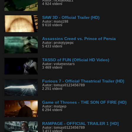
Autor: rickblood21
4 924 videní
SAW 3D - Official Trailer (HD)
Autor: mato198
9 610 videní
Assassins Creed vs. Prince of Persia
Autor: prototypepc
5 433 videní
TASSO of FUN (Official HD Video)
Autor: volumestars
3 469 videní
Furious 7 - Official Theatrical Trailer (HD)
Autor: tomas0123456789
2 251 videní
Game of Thrones - THE SON OF FIRE (HD)
Autor: matpep
6 294 videní
RAMPAGE - OFFICIAL TRAILER 1 [HD]
Autor: tomas0123456789
3 413 videní